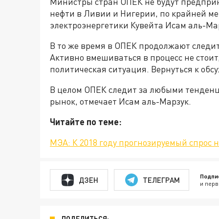
Министры стран ОПЕК не будут предпри
нефти в Ливии и Нигерии, по крайней мер
электроэнергетики Кувейта Исам аль-Ма
В то же время в ОПЕК продолжают следит
Активно вмешиваться в процесс не стоит
политическая ситуация. Вернуться к обс
В целом ОПЕК следит за любыми тенденц
рынок, отмечает Исам аль-Марзук.
Читайте по теме:
МЭА: К 2018 году прогнозируемый спрос
Подпи
ДЗЕН
ТЕЛЕГРАМ
и перв
ПОДЕЛИТЬСЯ: