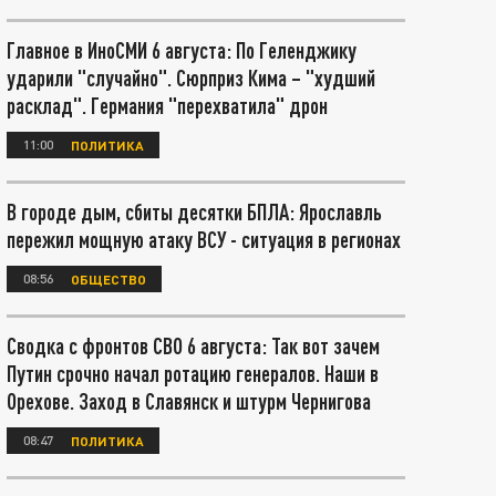
Главное в ИноСМИ 6 августа: По Геленджику
ударили "случайно". Сюрприз Кима – "худший
расклад". Германия "перехватила" дрон
11:00
ПОЛИТИКА
В городе дым, сбиты десятки БПЛА: Ярославль
пережил мощную атаку ВСУ - ситуация в регионах
08:56
ОБЩЕСТВО
Сводка с фронтов СВО 6 августа: Так вот зачем
Путин срочно начал ротацию генералов. Наши в
Орехове. Заход в Славянск и штурм Чернигова
08:47
ПОЛИТИКА