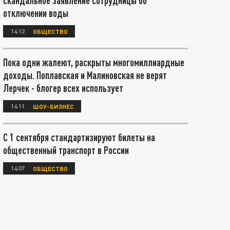
скандальное заявление сотрудницы об
отключении воды
14:12
ОБЩЕСТВО
Пока одни жалеют, раскрыты многомиллиардные
доходы. Поплавская и Малиновская не верят
Лерчек - блогер всех использует
14:11
ШОУ-БИЗНЕС
С 1 сентября стандартизируют билеты на
общественный транспорт в России
14:07
ОБЩЕСТВО