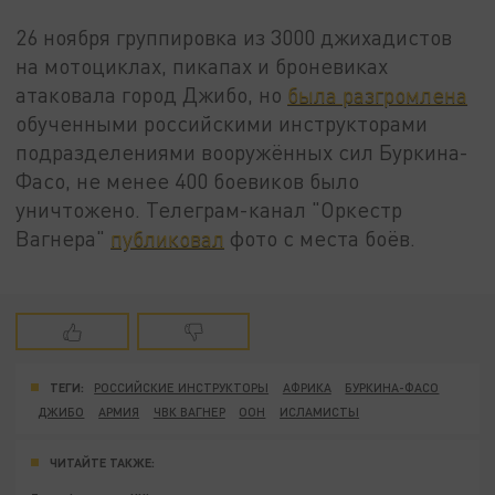
26 ноября группировка из 3000 джихадистов
на мотоциклах, пикапах и броневиках
атаковала город Джибо, но
была разгромлена
обученными российскими инструкторами
подразделениями вооружённых сил Буркина-
Фасо, не менее 400 боевиков было
уничтожено. Телеграм-канал "Оркестр
Вагнера"
публиковал
фото с места боёв.
ТЕГИ:
РОССИЙСКИЕ ИНСТРУКТОРЫ
АФРИКА
БУРКИНА-ФАСО
ДЖИБО
АРМИЯ
ЧВК ВАГНЕР
ООН
ИСЛАМИСТЫ
ЧИТАЙТЕ ТАКЖЕ: