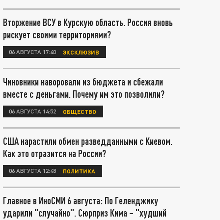
Вторжение ВСУ в Курскую область. Россия вновь
рискует своими территориями?
06 АВГУСТА 17:40
ЭКСКЛЮЗИВ
Чиновники наворовали из бюджета и сбежали
вместе с деньгами. Почему им это позволили?
06 АВГУСТА 14:52
ОБЩЕСТВО
США нарастили обмен разведданными с Киевом.
Как это отразится на России?
06 АВГУСТА 12:48
ПОЛИТИКА
Главное в ИноСМИ 6 августа: По Геленджику
ударили "случайно". Сюрприз Кима – "худший