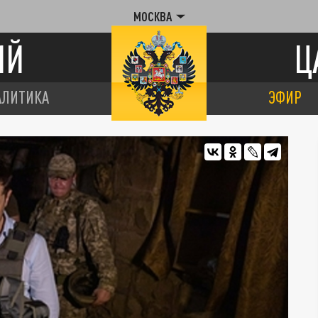
МОСКВА
ИЙ
Ц
АЛИТИКА
ЭФИР