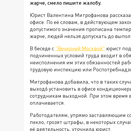
жарче, смело пишите жалобу.
Юрист Валентина Митрофанова рассказал
офисе. По её словам, в действующем зак
допустимого значения прописана темпера
жарче, людей нельзя допускать до выпо
В беседе с
"Вечерней Москвой"
юрист под
подчиненных условий труда входит в обя
неисполнения им этих обязанностей раб
трудовую инспекцию или Роспотребнадз
Митрофанова добавила, что в таких случ
выход6 установить в офисе кондиционер
сотрудникам выходной. При этом время 
оплачивается.
Работодателям, упрямо заставляющим со
пекло, грозят штрафы, в некоторых случ
её деятельность, уточнила юрист.