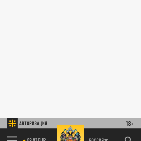
18+
АВТОРИЗАЦИЯ
89.93 EUR
РОССИЯ