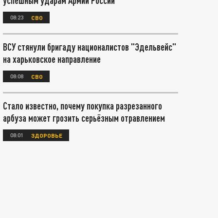
успешным ударам Армии России
08:23
СВО
ВСУ стянули бригаду националистов "Эдельвейс"
на харьковское направление
08:08
СВО
Стало известно, почему покупка разрезанного
арбуза может грозить серьёзным отравлением
08:01
ЗДОРОВЬЕ