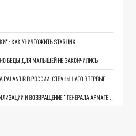
ТКИ": КАК УНИЧТОЖИТЬ STARLINK
. НО БЕДЫ ДЛЯ МАЛЫШЕЙ НЕ ЗАКОНЧИЛИСЬ
"ОЧЕНЬ ПЛОХИЕ НОВОСТИ": БОЛЬШАЯ ОШИБКА PALANTIR В РОССИИ. СТРАНЫ НАТО ВПЕРВЫЕ ЗА СВО ОСТАНОВИЛИ ПОСТАВКИ ОРУЖИЯ. ВСУ ТЕРЯЮТ ПРИГРАНИЧЬЕ?
ТРИ ГЛАВНЫХ ИНСАЙДА ОБ СВО. ОТМЕНА МОБИЛИЗАЦИИ И ВОЗВРАЩЕНИЕ "ГЕНЕРАЛА АРМАГЕДДОНА"? ОТЛИЧНЫЕ НОВОСТИ, КОТОРЫЕ ЖДАЛИ ВСЕ