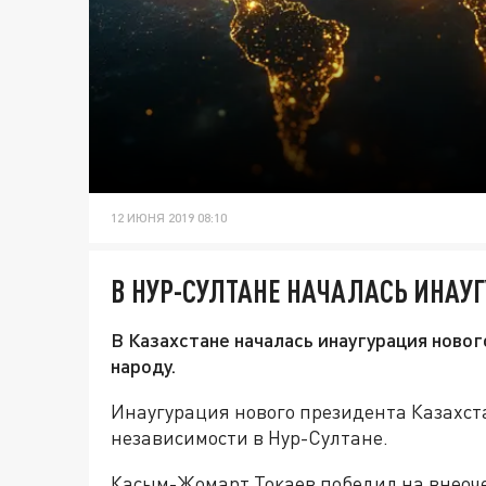
12 ИЮНЯ 2019 08:10
В НУР-СУЛТАНЕ НАЧАЛАСЬ ИНАУ
В Казахстане началась инаугурация новог
народу.
Инаугурация нового президента Казахста
независимости в Нур-Султане.
Касым-Жомарт Токаев победил на внеоч