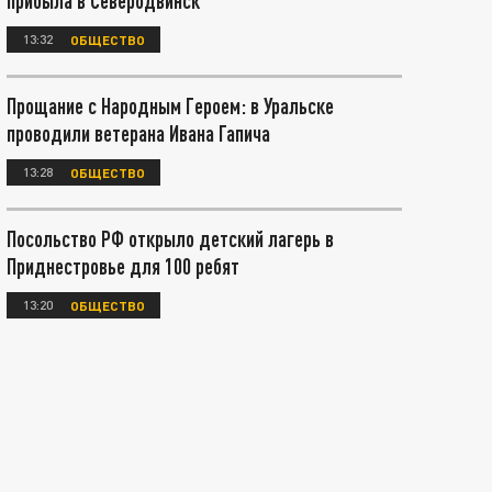
прибыла в Северодвинск
13:32
ОБЩЕСТВО
Прощание с Народным Героем: в Уральске
проводили ветерана Ивана Гапича
13:28
ОБЩЕСТВО
Посольство РФ открыло детский лагерь в
Приднестровье для 100 ребят
13:20
ОБЩЕСТВО