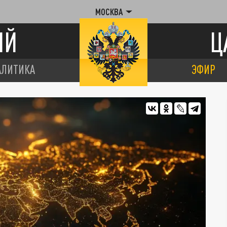
МОСКВА
ИЙ
Ц
АЛИТИКА
ЭФИР