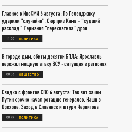
Главное в ИноСМИ 6 августа: По Геленджику
ударили "случайно". Сюрприз Кима – "худший
расклад". Германия "перехватила" дрон
11:00
ПОЛИТИКА
В городе дым, сбиты десятки БПЛА: Ярославль
пережил мощную атаку ВСУ - ситуация в регионах
08:56
ОБЩЕСТВО
Сводка с фронтов СВО 6 августа: Так вот зачем
Путин срочно начал ротацию генералов. Наши в
Орехове. Заход в Славянск и штурм Чернигова
08:47
ПОЛИТИКА