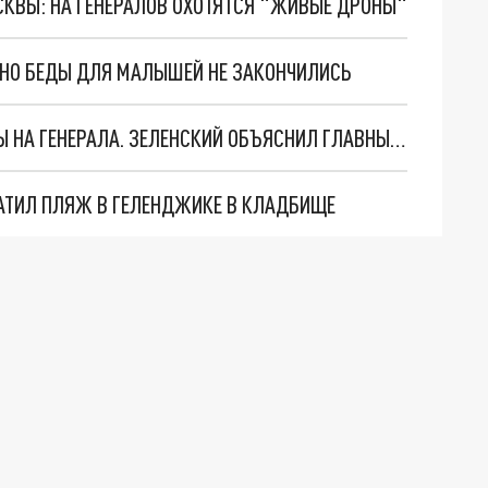
ОСКВЫ: НА ГЕНЕРАЛОВ ОХОТЯТСЯ "ЖИВЫЕ ДРОНЫ"
. НО БЕДЫ ДЛЯ МАЛЫШЕЙ НЕ ЗАКОНЧИЛИСЬ
"МЫ ВАС ЗАСТАВИМ": ЖУТКИЕ ДЕТАЛИ ОХОТЫ НА ГЕНЕРАЛА. ЗЕЛЕНСКИЙ ОБЪЯСНИЛ ГЛАВНЫЙ СМЫСЛ ТЕРАКТА В ЦЕНТРЕ МОСКВЫ
АТИЛ ПЛЯЖ В ГЕЛЕНДЖИКЕ В КЛАДБИЩЕ