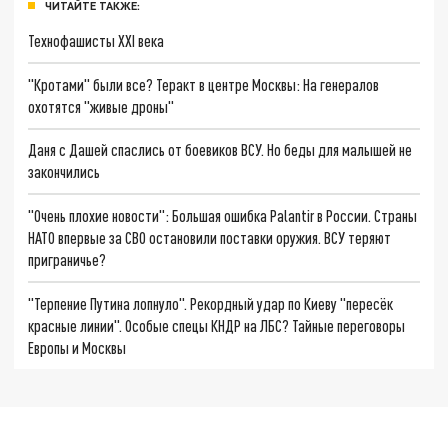
ЧИТАЙТЕ ТАКЖЕ:
Технофашисты XXI века
"Кротами" были все? Теракт в центре Москвы: На генералов
охотятся "живые дроны"
Даня с Дашей спаслись от боевиков ВСУ. Но беды для малышей не
закончились
"Очень плохие новости": Большая ошибка Palantir в России. Страны
НАТО впервые за СВО остановили поставки оружия. ВСУ теряют
приграничье?
"Терпение Путина лопнуло". Рекордный удар по Киеву "пересёк
красные линии". Особые спецы КНДР на ЛБС? Тайные переговоры
Европы и Москвы