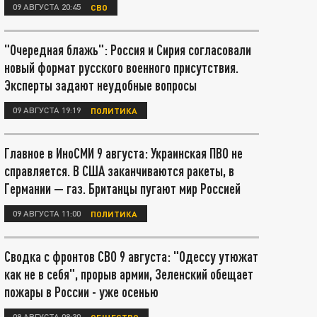
09 АВГУСТА 20:45
СВО
"Очередная блажь": Россия и Сирия согласовали
новый формат русского военного присутствия.
Эксперты задают неудобные вопросы
09 АВГУСТА 19:19
ПОЛИТИКА
Главное в ИноСМИ 9 августа: Украинская ПВО не
справляется. В США заканчиваются ракеты, в
Германии — газ. Британцы пугают мир Россией
09 АВГУСТА 11:00
ПОЛИТИКА
Сводка с фронтов СВО 9 августа: "Одессу утюжат
как не в себя", прорыв армии, Зеленский обещает
пожары в России - уже осенью
09 АВГУСТА 08:30
ОБЩЕСТВО