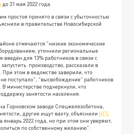
е
до 31 мая 2022 года.
им простоя принято в связи с убыточностью
бъяснили в правительстве Новосибирской
районе отмечаются "низкие экономические
 оборудованием, уточнили региональные
я введён для 13% работников в связи с
 запустить производство, рассказали в
При этом в ведомстве заверили, что
не поступало", "высвобождение" работников
. В министерстве подчеркнули, что
оддержку занятости населения.
 на Горновском заводе Спецжелезобетона,
анятости, другие ищут вахту, объяснили
НГС
 январь 2022 года, но при этом они уверяют,
волиться по собственному желанию".