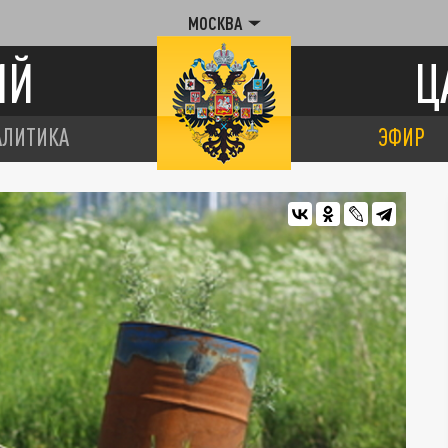
МОСКВА
ИЙ
Ц
АЛИТИКА
ЭФИР