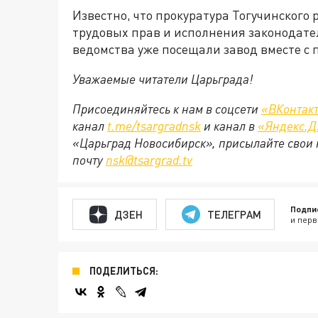
Известно, что прокуратура Тогучинского
трудовых прав и исполнения законодате
ведомства уже посещали завод вместе с
Уважаемые читатели Царьграда!
Присоединяйтесь к нам в соцсети
«ВКонтак
канал
t.me/tsargradnsk
и канал в
«Яндекс.Д
«Царьград Новосибирск», присылайте свои 
почту
nsk@tsargrad.tv
Подпи
ДЗЕН
ТЕЛЕГРАМ
и перв
ПОДЕЛИТЬСЯ: