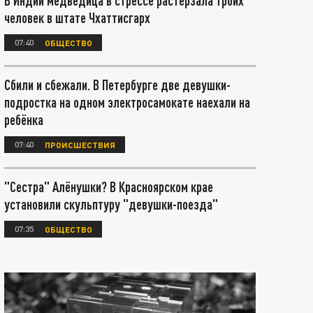
В Индии медведица в стрессе растерзала троих
человек в штате Чхаттисгарх
07:40
ОБЩЕСТВО
Сбили и сбежали. В Петербурге две девушки-
подростка на одном электросамокате наехали на
ребёнка
07:40
ПРОИСШЕСТВИЯ
"Сестра" Алёнушки? В Красноярском крае
установили скульптуру "девушки-поезда"
07:35
ОБЩЕСТВО