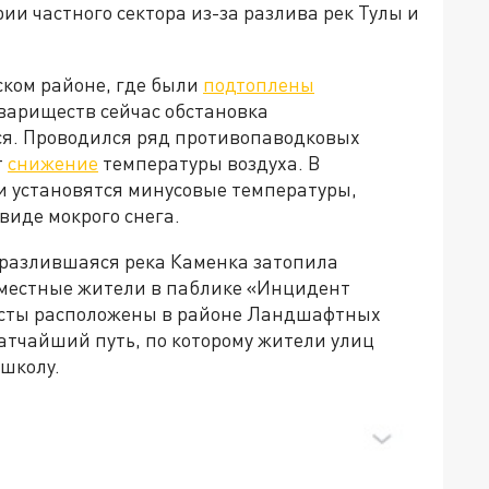
ии частного сектора из-за разлива рек Тулы и
ском районе, где были
подтоплены
вариществ сейчас обстановка
ся. Проводился ряд противопаводковых
т
снижение
температуры воздуха. В
 установятся минусовые температуры,
виде мокрого снега.
 разлившаяся река Каменка затопила
 местные жители в паблике «Инцидент
Мосты расположены в районе Ландшафтных
атчайший путь, по которому жители улиц
 школу.