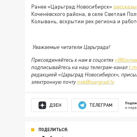
Ранее «Царьград Новосибирск»
рассказ
Коченёвского района, в селе Светлая Пол
Колывань, вскрытии рек региона и работ
Уважаемые читатели Царьграда!
Присоединяйтесь к нам в соцсетях
«ВКонтак
подписывайтесь на наш телеграм-канал
t
.
m
редакцией «Царьград Новосибирск», присыл
электронную почту
nsk
@
tsargrad
.
tv
Подпи
ДЗЕН
ТЕЛЕГРАМ
и перв
ПОДЕЛИТЬСЯ: