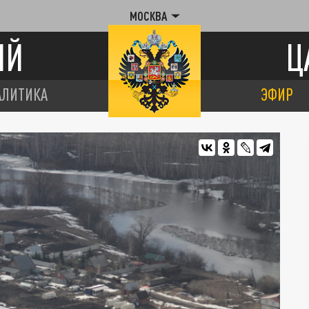
МОСКВА
ИЙ
Ц
АЛИТИКА
ЭФИР