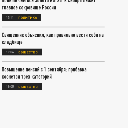
Больше чем все золото Китая: в Сибири лежит
главное сокровище России
19:11
ПОЛИТИКА
Священник объяснил, как правильно вести себя на
кладбище
19:06
ОБЩЕСТВО
Повышение пенсий с 1 сентября: прибавка
коснется трех категорий
19:05
ОБЩЕСТВО