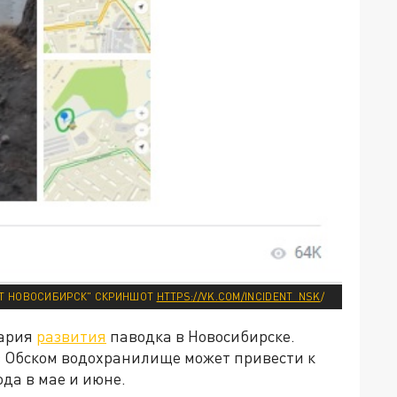
НТ НОВОСИБИРСК" СКРИНШОТ
HTTPS://VK.COM/INCIDENT_NSK
/
нария
развития
паводка в Новосибирске.
в Обском водохранилище может привести к
да в мае и июне.