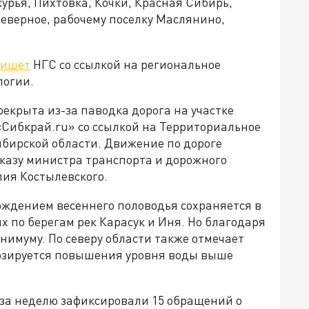
урья, Пихтовка, Кочки, Красная Сибирь,
еверное, рабочему поселку Маслянино,
ишет
НГС со ссылкой на региональное
логии.
екрыта из-за паводка дорога на участке
Сибкрай.ru» со ссылкой на Территориальное
бирской области. Движение по дороге
иказу министра транспорта и дорожного
лия Костылевского.
ождением весеннего половодья сохраняется в
 по берегам рек Карасук и Иня. Но благодаря
имуму. По северу области также отмечает
гнозируется повышения уровня воды выше
е за неделю зафиксировали 15 обращений о