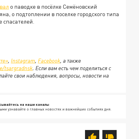
ывал
о паводке в посёлке Семёновский
яна, о подтоплении в поселке городского типа
е спасателей.
те»
,
Instagram
,
Facebook
, а также
e
/
tsargradnsk
. Если вам есть чем поделиться с
айте свои наблюдения, вопросы, новости на
сывайтесь на наши каналы
ыми узнавайте о главных новостях и важнейших событиях дня.