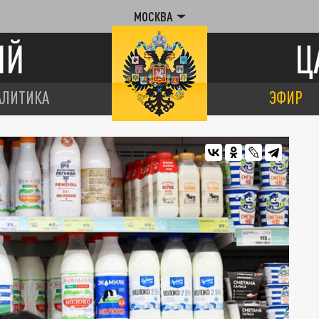
МОСКВА
ИЙ
Ц
АЛИТИКА
ЭФИР