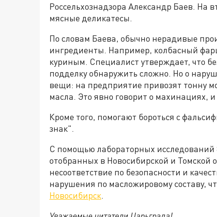
Россельхознадзора Александр Баев. На в
мясные деликатесы.
По словам Баева, обычно нерадивые пр
ингредиенты. Например, колбасный фарш
куриным. Специалист утверждает, что б
подделку обнаружить сложно. Но о нару
вещи: на предприятие привозят тонну мо
масла. Это явно говорит о махинациях, 
Кроме того, помогают бороться с фальси
знак".
С помощью лабораторных исследований 8
отобранных в Новосибирской и Томской об
несоответствие по безопасности и качес
нарушения по масложировому составу, чт
Новосибирск
.
Уважаемые читатели Царьграда!