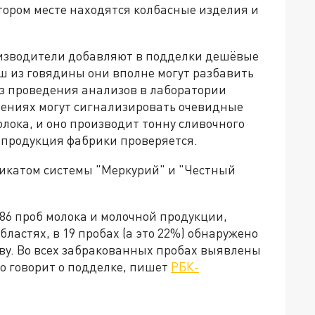
тором месте находятся колбасные изделия и
оизводители добавляют в подделки дешёвые
 из говядины они вполне могут разбавить
ез проведения анализов в лаборатории
шениях могут сигнализировать очевидные
лока, и оно производит тонну сливочного
и продукция фабрики проверяется.
фикатом системы "Меркурий" и "Честный
6 проб молока и молочной продукции,
ластях, в 19 пробах (а это 22%) обнаружено
тву. Во всех забракованных пробах выявлены
о говорит о подделке, пишет
РБК-