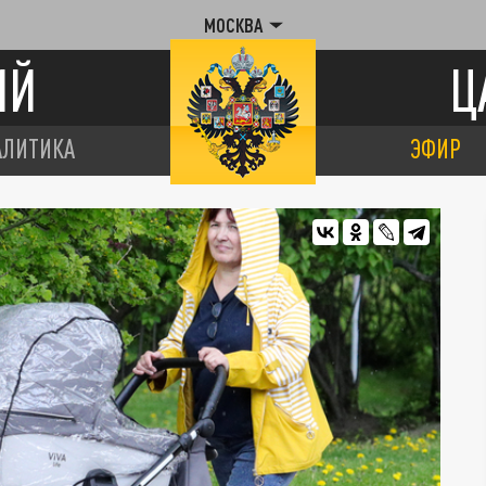
МОСКВА
ИЙ
Ц
АЛИТИКА
ЭФИР