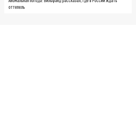
Аномальная погода: Вильфанд рассказал, где в России ждать
оттепель