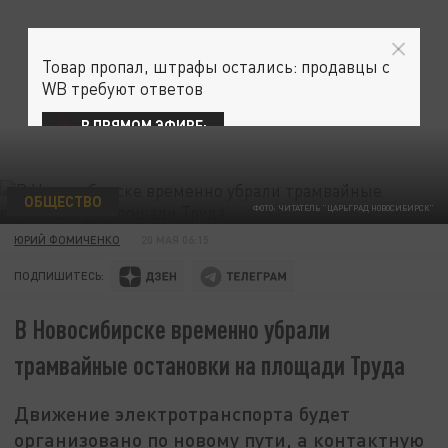
Товар пропал, штрафы остались: продавцы с
WB требуют ответов
В ПРЯМОМ ЭФИРЕ:
ОБЩЕСТВО
ФОТО: ЧИТАТЕЛЬ "ЦАРЬГРАД НОВОСИБИРСК"
ЮРИЙ ФОМИЧЕНКО
20 МАЯ 06:15
ПОДПИШИТЕСЬ:
В Новосибирске временно убрали
трамвайные остановки на площади Труда
Движение электротранспорта будет
организовано по новому пути, а контактную