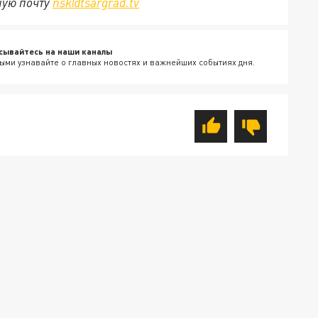
ную почту
nsk@tsargrad.tv
сывайтесь на наши каналы
ыми узнавайте о главных новостях и важнейших событиях дня.