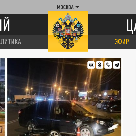
МОСКВА
ИЙ
Ц
АЛИТИКА
ЭФИР