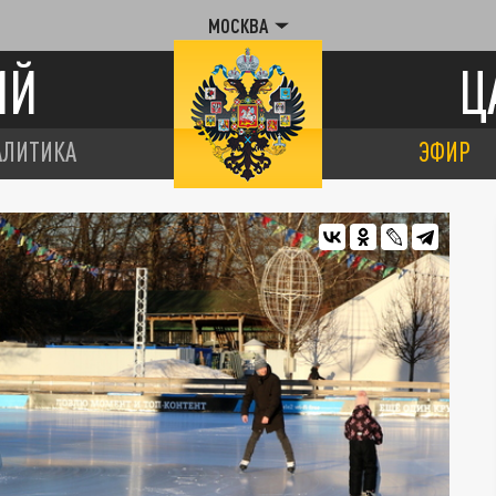
МОСКВА
ИЙ
Ц
АЛИТИКА
ЭФИР