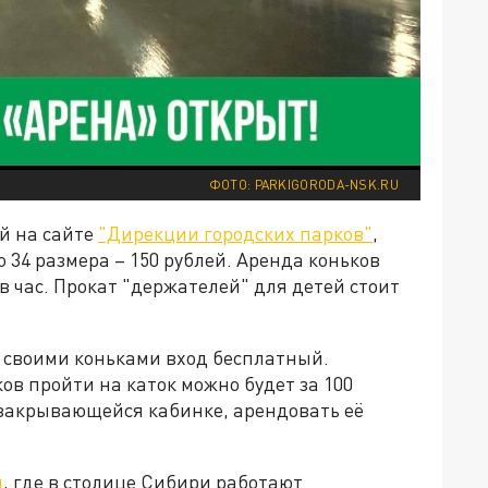
ФОТО: PARKIGORODA-NSK.RU
й на сайте
"Дирекции городских парков"
,
о 34 размера – 150 рублей. Аренда коньков
в час. Прокат "держателей" для детей стоит
 своими коньками вход бесплатный.
в пройти на каток можно будет за 100
 закрывающейся кабинке, арендовать её
л
, где в столице Сибири работают