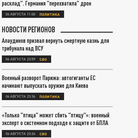
расклад". Германия "перехватила" дрон
06 АВГУСТА 11:00
ПОЛИТИКА
НОВОСТИ РЕГИОНОВ
Алаудинов призвал вернуть смертную казнь для
трибунала над ВСУ
06 АВГУСТА 23:59
СВО
Военный разворот Парижа: автогиганты ЕС
начинают выпускать оружие для Киева
06 АВГУСТА 23:36
ПОЛИТИКА
«Только "птица" может сбить "птицу"»: военный
эксперт о системном подходе к защите от БПЛА
06 АВГУСТА 23:26
СВО