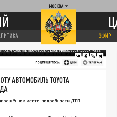
МОСКВА
ИЙ
Ц
АЛИТИКА
ЭФИР
 MAKSIM KONSTANTINOV/GLOBAL LOOK PRESS/GLOBALLOOKPRESS
ПОДПИШИТЕСЬ:
БОТУ АВТОМОБИЛЬ TOYOTA
ОДА
апрещённом месте, подробности ДТП