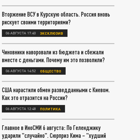
Вторжение ВСУ в Курскую область. Россия вновь
рискует своими территориями?
06 АВГУСТА 17:40
ЭКСКЛЮЗИВ
Чиновники наворовали из бюджета и сбежали
вместе с деньгами. Почему им это позволили?
06 АВГУСТА 14:52
ОБЩЕСТВО
США нарастили обмен разведданными с Киевом.
Как это отразится на России?
06 АВГУСТА 12:48
ПОЛИТИКА
Главное в ИноСМИ 6 августа: По Геленджику
ударили "случайно". Сюрприз Кима – "худший