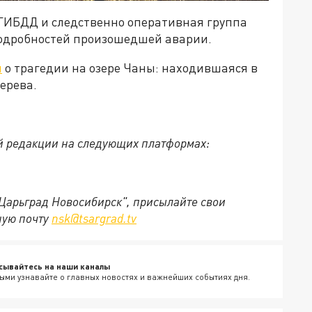
ГИБДД и следственно оперативная группа
одробностей произошедшей аварии.
л
о трагедии на озере Чаны: находившаяся в
ерева.
й редакции на следующих платформах:
"Царьград Новосибирск", присылайте свои
ную почту
nsk@tsargrad.tv
сывайтесь на наши каналы
ыми узнавайте о главных новостях и важнейших событиях дня.