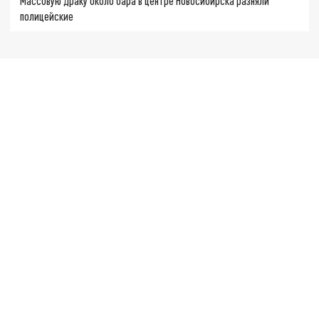
Массовую драку около бара в центре Новосибирска разняли
полицейские