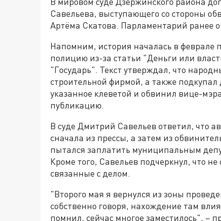
В мировом суде Дзержинского района до
Савельева, выступающего со стороны об
Артёма Скатова. Парламентарий ранее об
Напомним, история началась в феврале п
полицию из-за статьи "Деньги или власт
"Государь". Текст утверждал, что народ
строительной фирмой, а также подкупал 
указанное клеветой и обвинил вице-мэра
публикацию.
В суде Дмитрий Савельев ответил, что авт
сначала из прессы, а затем из обвинител
пытался заплатить муниципальным депут
Кроме того, Савельев подчеркнул, что не
связанные с делом.
"Второго мая я вернулся из зоны провед
собственно говоря, нахождение там влияе
помнил, сейчас многое заместилось", – 