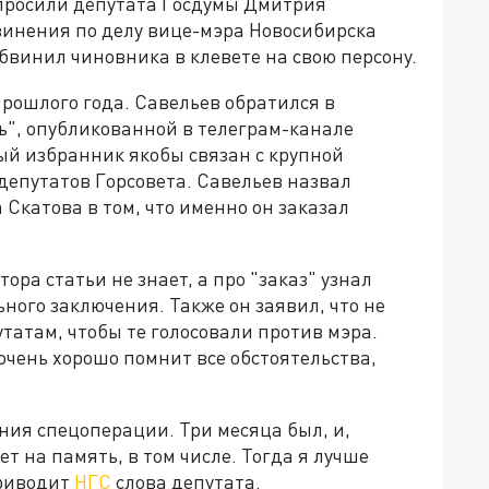
просили депутата Госдумы Дмитрия
винения по делу вице-мэра Новосибирска
винил чиновника в клевете на свою персону.
рошлого года. Савельев обратился в
ь", опубликованной в телеграм-канале
ный избранник якобы связан с крупной
депутатов Горсовета. Савельев назвал
 Скатова в том, что именно он заказал
ора статьи не знает, а про "заказ" узнал
ьного заключения. Также он заявил, что не
атам, чтобы те голосовали против мэра.
 очень хорошо помнит все обстоятельства,
ения спецоперации. Три месяца был, и,
т на память, в том числе. Тогда я лучше
приводит
НГС
слова депутата.