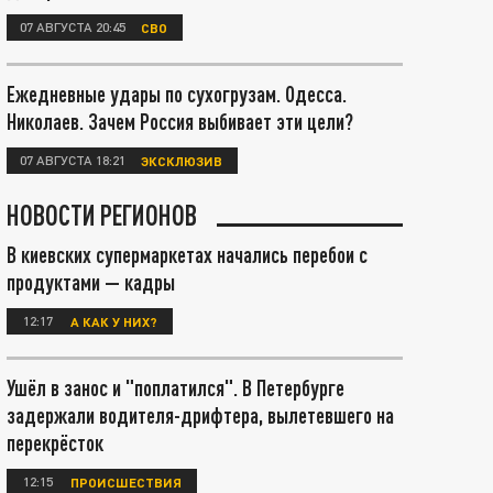
07 АВГУСТА 20:45
СВО
Ежедневные удары по сухогрузам. Одесса.
Николаев. Зачем Россия выбивает эти цели?
07 АВГУСТА 18:21
ЭКСКЛЮЗИВ
НОВОСТИ РЕГИОНОВ
В киевских супермаркетах начались перебои с
продуктами — кадры
12:17
А КАК У НИХ?
Ушёл в занос и "поплатился". В Петербурге
задержали водителя-дрифтера, вылетевшего на
перекрёсток
12:15
ПРОИСШЕСТВИЯ