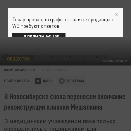
Товар пропал, штрафы остались: продавцы с
WB требуют ответов
В ПРЯМОМ ЭФИРЕ:
ОБЩЕСТВО
ФОТО: MESHALKIN.RU
ЮРИЙ ФОМИЧЕНКО
16 НОЯБРЯ 06:54
ПОДПИШИТЕСЬ:
В Новосибирске снова перенесли окончание
реконструкции клиники Мешалкина
В медицинском учреждении пока только
определились с подрядчиком для