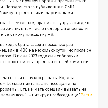
ого СУ СКР проверят органы профилактики
ти. Поводом стала публикация в СМИ
ей живут с родителями-маргиналами.
а. По её словам, брат и его супруга нигде не
аз жизни, в том числе подвергая опасности
ет, а самому младшему – 8.
выходок брата соседи несколько раз
щали в ИВС на несколько суток, но после он
тарое. В июне 2023 года сын сибирячки
ственного визита представителей комиссии,
ема есть и ее нужно решать. Но, увы,
хе». Больше никто нас не посещал и не
проблемы. Отца и мать обещали вызвать на
 поменялось", – цитируют собеседницу "
Вести