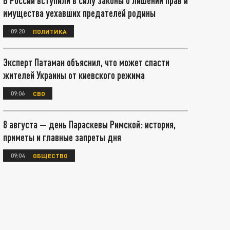
В России вступили в силу законы о лишении прав и
имущества уехавших предателей родины
09:20
ПОЛИТИКА
Эксперт Патаман объяснил, что может спасти
жителей Украины от киевского режима
09:06
СВО
8 августа — день Параскевы Римской: история,
приметы и главные запреты дня
09:04
ОБЩЕСТВО