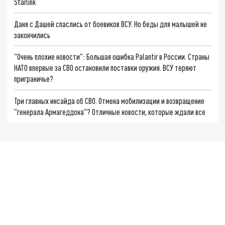
Starlink
Даня с Дашей спаслись от боевиков ВСУ. Но беды для малышей не
закончились
"Очень плохие новости": Большая ошибка Palantir в России. Страны
НАТО впервые за СВО остановили поставки оружия. ВСУ теряют
приграничье?
Три главных инсайда об СВО. Отмена мобилизации и возвращение
"генерала Армагеддона"? Отличные новости, которые ждали все