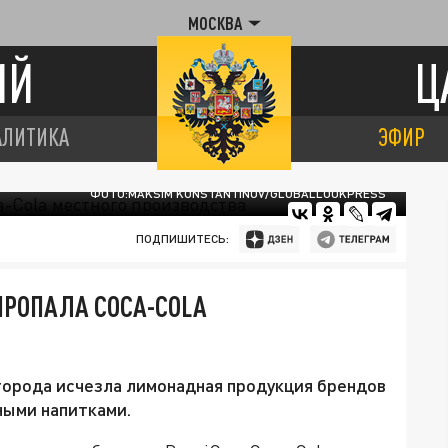
МОСКВА
ИЙ
Ц
АЛИТИКА
ЭФИР
ФОТО:MAKSIM KONSTANTINOV/GLOBALLOOKPRESS
ПОДПИШИТЕСЬ:
ПРОПАЛА COCA-COLA
города исчезла лимонадная продукция брендов
ными напитками.