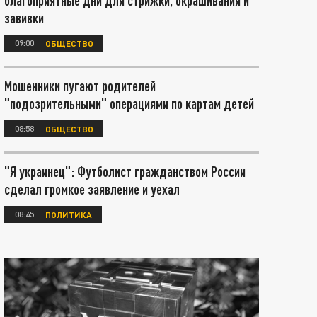
благоприятные дни для стрижки, окрашивания и
завивки
09:00
ОБЩЕСТВО
Мошенники пугают родителей
"подозрительными" операциями по картам детей
08:58
ОБЩЕСТВО
"Я украинец": Футболист гражданством России
сделал громкое заявление и уехал
08:45
ПОЛИТИКА