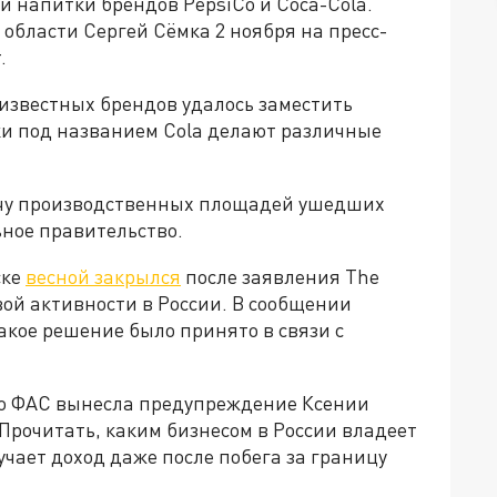
и напитки брендов PepsiCo и Coca-Cola.
области Сергей Сёмка 2 ноября на пресс-
.
известных брендов удалось заместить
ки под названием Cola делают различные
ачу производственных площадей ушедших
ьное правительство.
ске
весной закрылся
после заявления The
ой активности в России. В сообщении
акое решение было принято в связи с
то ФАС вынесла предупреждение Ксении
 Прочитать, каким бизнесом в России владеет
чает доход даже после побега за границу