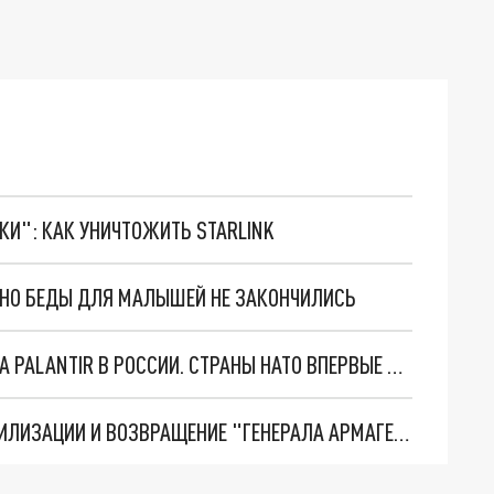
ТКИ": КАК УНИЧТОЖИТЬ STARLINK
. НО БЕДЫ ДЛЯ МАЛЫШЕЙ НЕ ЗАКОНЧИЛИСЬ
"ОЧЕНЬ ПЛОХИЕ НОВОСТИ": БОЛЬШАЯ ОШИБКА PALANTIR В РОССИИ. СТРАНЫ НАТО ВПЕРВЫЕ ЗА СВО ОСТАНОВИЛИ ПОСТАВКИ ОРУЖИЯ. ВСУ ТЕРЯЮТ ПРИГРАНИЧЬЕ?
ТРИ ГЛАВНЫХ ИНСАЙДА ОБ СВО. ОТМЕНА МОБИЛИЗАЦИИ И ВОЗВРАЩЕНИЕ "ГЕНЕРАЛА АРМАГЕДДОНА"? ОТЛИЧНЫЕ НОВОСТИ, КОТОРЫЕ ЖДАЛИ ВСЕ