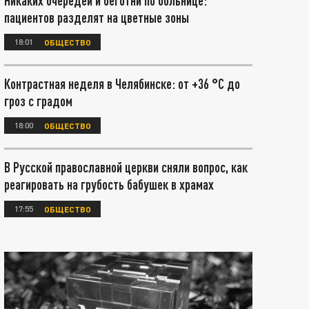
Никаких очередей и беготни по больнице:
пациентов разделят на цветные зоны
18:01
ОБЩЕСТВО
Контрастная неделя в Челябинске: от +36 °C до
гроз с градом
18:00
ОБЩЕСТВО
В Русской православной церкви сняли вопрос, как
реагировать на грубость бабушек в храмах
17:55
ОБЩЕСТВО