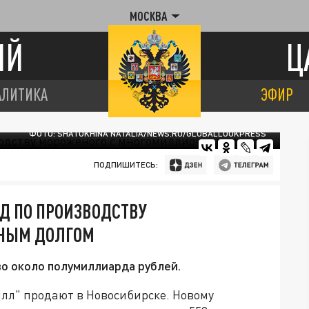
МОСКВА
ИЙ
Ц
АЛИТИКА
ЭФИР
ФОТО: SHATOKHINA NATALIA/NEWS.RU/GLOBALLOOKPRESS
ПОДПИШИТЕСЬ:
Д ПО ПРОИЗВОДСТВУ
НЫМ ДОЛГОМ
о около полумиллиарда рублей.
лл" продают в Новосибирске. Новому