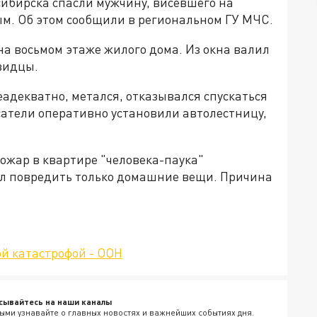
ибирска спасли мужчину, висевшего на
ым. Об этом сообщили в региональном ГУ МЧС.
а восьмом этаже жилого дома. Из окна валил
видцы.
еадекватно, метался, отказывался спускаться
сатели оперативно установили автолестницу,
Пожар в квартире "человека-паука"
ел повредить только домашние вещи. Причина
ой катастрофой - ООН
сывайтесь на наши каналы
ыми узнавайте о главных новостях и важнейших событиях дня.