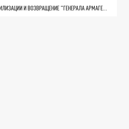
ТРИ ГЛАВНЫХ ИНСАЙДА ОБ СВО. ОТМЕНА МОБИЛИЗАЦИИ И ВОЗВРАЩЕНИЕ "ГЕНЕРАЛА АРМАГЕДДОНА"? ОТЛИЧНЫЕ НОВОСТИ, КОТОРЫЕ ЖДАЛИ ВСЕ