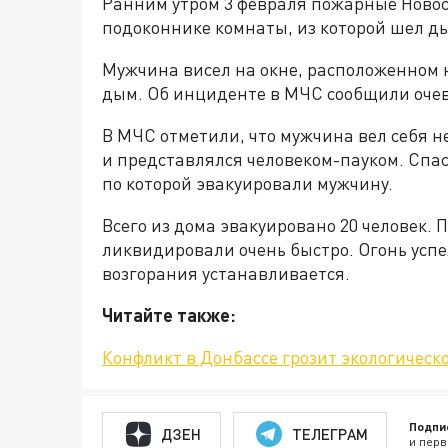
Ранним утром 3 февраля пожарные Новос
подоконнике комнаты, из которой шел д
Мужчина висел на окне, расположенном н
дым. Об инциденте в МЧС сообщили оче
В МЧС отметили, что мужчина вел себя н
и представлялся человеком-пауком. Спа
по которой эвакуировали мужчину.
Всего из дома эвакуировано 20 человек. 
ликвидировали очень быстро. Огонь усп
возгорания устанавливается.
Читайте также:
Конфликт в Донбассе грозит экологическ
Подпи
ДЗЕН
ТЕЛЕГРАМ
и перв