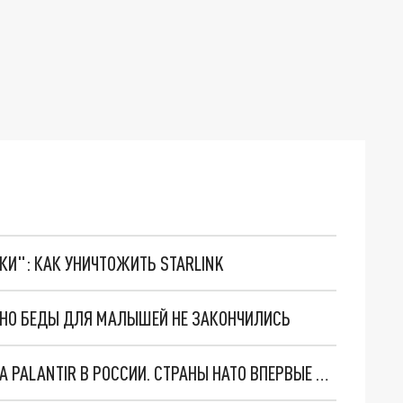
ТКИ": КАК УНИЧТОЖИТЬ STARLINK
. НО БЕДЫ ДЛЯ МАЛЫШЕЙ НЕ ЗАКОНЧИЛИСЬ
"ОЧЕНЬ ПЛОХИЕ НОВОСТИ": БОЛЬШАЯ ОШИБКА PALANTIR В РОССИИ. СТРАНЫ НАТО ВПЕРВЫЕ ЗА СВО ОСТАНОВИЛИ ПОСТАВКИ ОРУЖИЯ. ВСУ ТЕРЯЮТ ПРИГРАНИЧЬЕ?