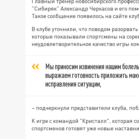
Главный тренер новосибирского професс
"Сибиряк" Александр Черкасов и его по
Такое сообщение появилось на сайте клуба
В клубе уточнили, что поводом разорват
которые показывали спортсмены на соре
неудовлетворительное качество игры ко
Мы приносим извинения нашим болельщ
выражаем готовность приложить макс
исправления ситуации,
– подчеркнули представители клуба, поб
К игре с командой "Кристалл", которая со
спортсменов готовят уже новые наставн