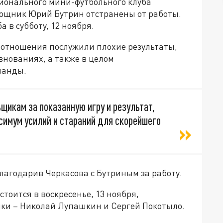
ионального мини-футбольного клуба
мощник Юрий Бутрин отстранены от работы.
 в субботу, 12 ноября.
ь отношения послужили плохие результаты,
внованиях, а также в целом
манды.
икам за показанную игру и результат,
имум усилий и стараний для скорейшего
лагодарив Черкасова с Бутриным за работу.
стоится в воскресенье, 13 ноября,
ики – Николай Лупашкин и Сергей Покотыло.