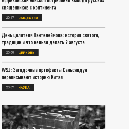
Африканский епископ потребовал вывода русских
священников с континента
20:17
ОБЩЕСТВО
День целителя Пантелеймона: история святого,
традиции и что нельзя делать 9 августа
20:08
ЦЕРКОВЬ
WSJ: Загадочные артефакты Саньсиндуя
переписывают историю Китая
20:07
НАУКА