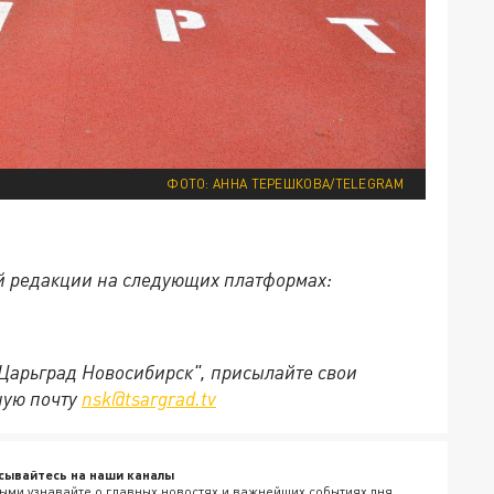
ФОТО: АННА ТЕРЕШКОВА/TELEGRAM
й редакции на следующих платформах:
"Царьград Новосибирск", присылайте свои
ную почту
nsk@tsargrad.tv
сывайтесь на наши каналы
ыми узнавайте о главных новостях и важнейших событиях дня.