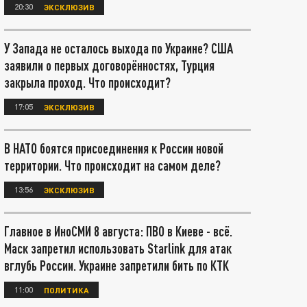
20:30
ЭКСКЛЮЗИВ
У Запада не осталось выхода по Украине? США
заявили о первых договорённостях, Турция
закрыла проход. Что происходит?
17:05
ЭКСКЛЮЗИВ
В НАТО боятся присоединения к России новой
территории. Что происходит на самом деле?
13:56
ЭКСКЛЮЗИВ
Главное в ИноСМИ 8 августа: ПВО в Киеве - всё.
Маск запретил использовать Starlink для атак
вглубь России. Украине запретили бить по КТК
11:00
ПОЛИТИКА