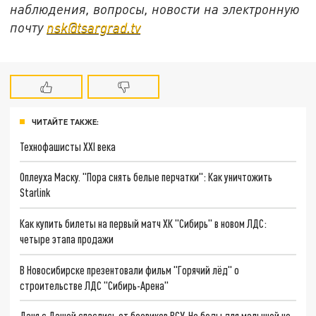
наблюдения, вопросы, новости на электронную
почту
nsk@tsargrad.tv
ЧИТАЙТЕ ТАКЖЕ:
Технофашисты XXI века
Оплеуха Маску. "Пора снять белые перчатки": Как уничтожить
Starlink
Как купить билеты на первый матч ХК "Сибирь" в новом ЛДС:
четыре этапа продажи
В Новосибирске презентовали фильм "Горячий лёд" о
строительстве ЛДС "Сибирь-Арена"
Даня с Дашей спаслись от боевиков ВСУ. Но беды для малышей не