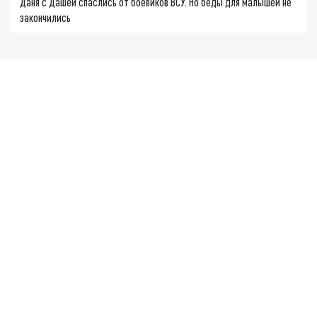
Даня с Дашей спаслись от боевиков ВСУ. Но беды для малышей не
закончились