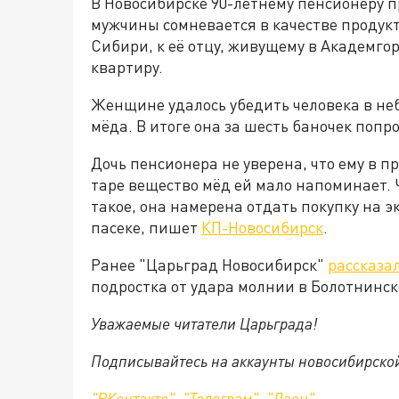
В Новосибирске 90-летнему пенсионеру 
мужчины сомневается в качестве продук
Сибири, к её отцу, живущему в Академго
квартиру.
Женщине удалось убедить человека в неб
мёда. В итоге она за шесть баночек попр
Дочь пенсионера не уверена, что ему в 
таре вещество мёд ей мало напоминает. 
такое, она намерена отдать покупку на э
пасеке, пишет
КП-Новосибирск
.
Ранее "Царьград Новосибирск"
рассказа
подростка от удара молнии в Болотнинск
Уважаемые читатели Царьграда!
Подписывайтесь на аккаунты новосибирско
"ВКонтакте"
,
"Телеграм"
,
"Дзен"
.