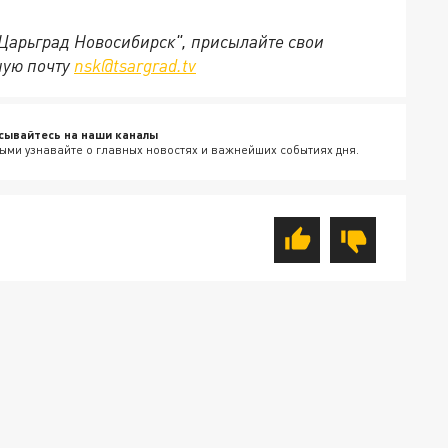
"Царьград Новосибирск", присылайте свои
ную почту
nsk@tsargrad.tv
сывайтесь на наши каналы
ыми узнавайте о главных новостях и важнейших событиях дня.