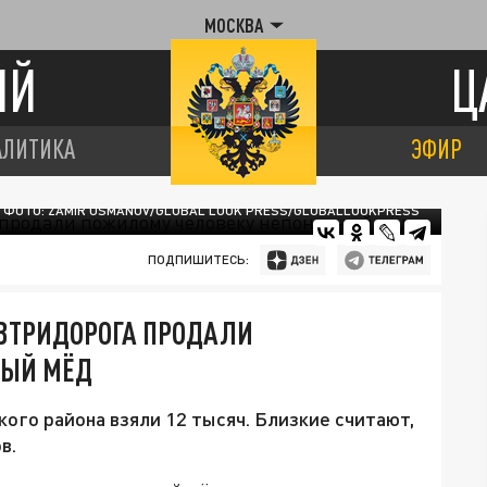
МОСКВА
ИЙ
Ц
АЛИТИКА
ЭФИР
ФОТО: ZAMIR USMANOV/GLOBAL LOOK PRESS/GLOBALLOOKPRESS
ПОДПИШИТЕСЬ:
 ВТРИДОРОГА ПРОДАЛИ
НЫЙ МЁД
кого района взяли 12 тысяч. Близкие считают,
в.