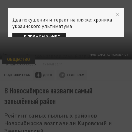
Два покушения и теракт на пляже: хроника
украинского ультиматума
В ПРЯМОМ ЭФИРЕ:
ФОТО: ЦАРЬГРАД НОВОСИБИРСК
ОБЩЕСТВО
ТАТЬЯНА КАРТАВЫХ
17 МАЯ 06:11
ПОДПИШИТЕСЬ:
В Новосибирске назвали самый
запылённый район
Рейтинг самых пыльных районов
Новосибирска возглавили Кировский и
Заельцовский.