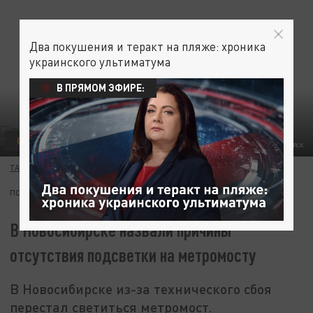
Два покушения и теракт на пляже: хроника
украинского ультиматума
В ПРЯМОМ ЭФИРЕ:
ОБЩЕСТВО
ФОТО: ЦАРЬГРАД НОВОСИБИРСК
ТАТЬЯНА КАРТАВЫХ
11 ИЮЛЯ 07:52
ПОДПИШИТЕСЬ:
В Новосибирске назвали причины
отсутствия подсветки на метромосту
В Новосибирске из-за технического сбоя
перестал светиться метромост.