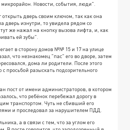
 микрорайон. Новости, события, люди".
 открыть дверь своим ключом, так как она
а дверь изнутри, то увидела рядом со
тут же нажал на кнопку вызова лифта, и, как
ивать ей зубы".
егает в сторону домов №№ 15 и 17 на улице
ал, что незнакомец "пас" его во дворе, затем
ересовался, дома ли родители. После этого
 с просьбой разыскать подозрительного
ан пост от имени администраторов, в котором
алось, что ребёнок перебежал дорогу в
щим транспортом. Чуть не сбивший его
елями и проследовал за нарушителем ПДД.
ика, а в связи с тем, что за углом его
м. В посте говорится, что заподозренный в