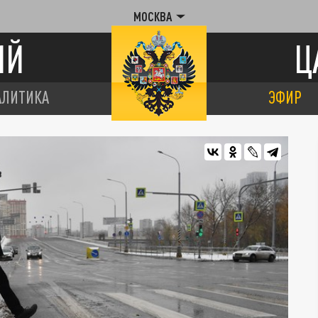
МОСКВА
ИЙ
Ц
АЛИТИКА
ЭФИР