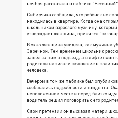
ноября рассказала в паблике "Весенний"
Сибирячка сообщила, что ребёнок не смог
находилась в квартире. Когда она открыл
школьником взрослого мужчину, который 
утверждает женщина, принялся "заговар
В окно женщина увидела, как мужчина уб
Заречной. Тем временем школьник рассказ
зашёл за ним в подъезд, а в лифте поинт
родители написали заявление в полицию
человека.
Вечером в том же паблике был опубликов
сообщались подробности инцидента. Оказ
неположенном месте и перед близко иду
водитель решил поговорить с его родит
Свои претензии он высказал матери школьн
ожидала жена, он проследовал к ней бего