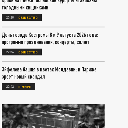
Кровь на пляже: испанские курорты атакованы
голодными хищниками
23:28
ОБЩЕСТВО
День города Костромы 8 и 9 августа 2026 года:
программа празднования, концерты, салют
22:56
ОБЩЕСТВО
Эйфелева башня в цветах Молдавии: в Париже
зреет новый скандал
22:42
В МИРЕ