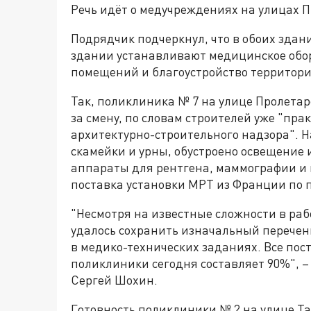
Речь идёт о медучреждениях на улицах 
Подрядчик подчеркнул, что в обоих зда
здании устанавливают медицинское обор
помещений и благоустройство территори
Так, поликлиника № 7 на улице Пролетар
за смену, по словам строителей уже "пра
архитектурно-строительного надзора". 
скамейки и урны, обустроено освещение 
аппараты для рентгена, маммографии и
поставка установки МРТ из Франции по 
"Несмотря на известные сложности в ра
удалось сохранить изначальный перече
в медико-технических заданиях. Все пос
поликлиники сегодня составляет 90%", 
Сергей Шохин.
Готовность поликлиники № 2 на улице Та