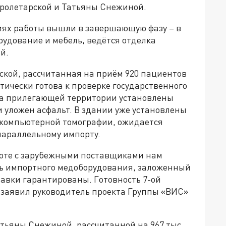
Пролетарской и Татьяны Снежиной.
ниях работы вышли в завершающую фазу – в
удование и мебель, ведётся отделка
й.
ской, рассчитанная на приём 920 пациентов
ктически готова к проверке государственного
На прилегающей территории установлены
и уложен асфальт. В здании уже установлены
 компьютерной томографии, ожидается
параллельному импорту.
боте с зарубежными поставщиками нам
нь импортного медоборудования, заложенный
тавки гарантированы. Готовность 7-ой
– заявил руководитель проекта Группы «ВИС»
тьяны Снежиной, рассчитанной на 967 тыс.