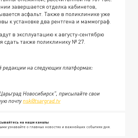
дании завершается отделка кабинетов,
ывается асфальт. Также в поликлинике уже
овы к установке два рентгена и маммограф.
адут в эксплуатацию к августу-сентябрю
ся сдать также поликлинику № 27.
й редакции на следующих платформах:
"Царьград Новосибирск", присылайте свои
ную почту
nsk@tsargrad.tv
сывайтесь на наши каналы
ыми узнавайте о главных новостях и важнейших событиях дня.