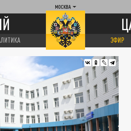
МОСКВА
ИЙ
Ц
АЛИТИКА
ЭФИР