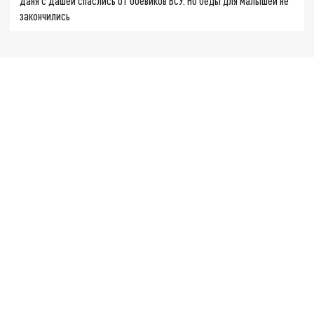
Даня с Дашей спаслись от боевиков ВСУ. Но беды для малышей не
закончились