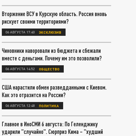
Вторжение ВСУ в Курскую область. Россия вновь
рискует своими территориями?
06 АВГУСТА 17:40
ЭКСКЛЮЗИВ
Чиновники наворовали из бюджета и сбежали
вместе с деньгами. Почему им это позволили?
06 АВГУСТА 14:52
ОБЩЕСТВО
США нарастили обмен разведданными с Киевом.
Как это отразится на России?
06 АВГУСТА 12:48
ПОЛИТИКА
Главное в ИноСМИ 6 августа: По Геленджику
ударили "случайно". Сюрприз Кима – "худший