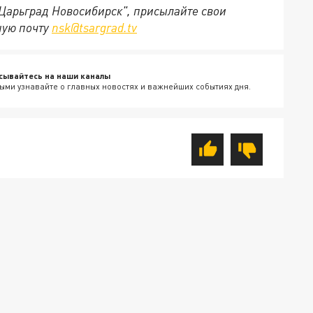
"Царьград Новосибирск", присылайте свои
ную почту
nsk@tsargrad.tv
сывайтесь на наши каналы
ыми узнавайте о главных новостях и важнейших событиях дня.