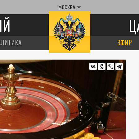
МОСКВА
ИЙ
Ц
АЛИТИКА
ЭФИР