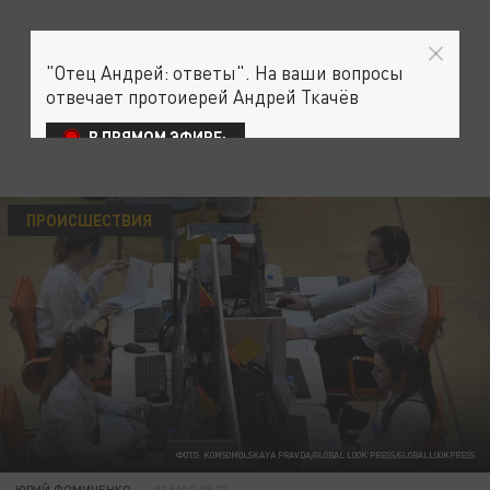
"Отец Андрей: ответы". На ваши вопросы
отвечает протоиерей Андрей Ткачёв
В ПРЯМОМ ЭФИРЕ:
ПРОИСШЕСТВИЯ
ФОТО: KOMSOMOLSKAYA PRAVDA/GLOBAL LOOK PRESS/GLOBALLOOKPRESS
ЮРИЙ ФОМИЧЕНКО
03 МАЯ 09:23