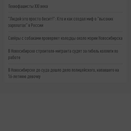
Технофашисты XXI века
"Людей это просто бесит!": Кто и как создал миф о "высоких
зарплатах" в России
Сапёры с собаками проверяют колодцы около мэрии Новосибирска
В Новосибирске строителя-мигранта судят за гибель коллеги по
работе
В Новосибирске до суда дошло дело полицейского, напавшего на
16-летнюю девочку