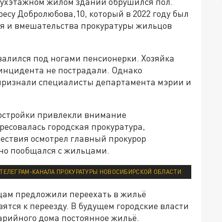
вухэтажном жилом здании обрушился пол.
есу Добролюбова,10, который в 2022 году был
я и вмешательства прокуратуры жильцов
валился под ногами пенсионерки. Хозяйка
 инцидента не пострадали. Однако
 признали специалисты департамента мэрии и
постройки привлекли внимание
ресовалась городская прокуратура,
ествия осмотрел главный прокурор
но пообщался с жильцами.
ТЕЛЕГРАМ-КАНАЛА ПРОКУРАТУРЫ НОВОСИБИРСКОЙ ОБЛАСТИ
цам предложили переехать в жильё
ятся к переезду. В будущем городские власти
арийного дома постоянное жильё.