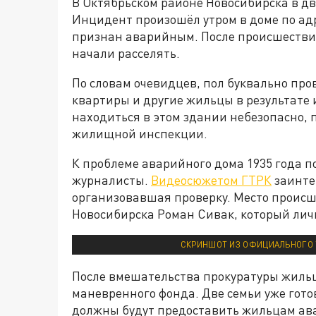
В Октябрьском районе Новосибирска в д
Инцидент произошёл утром в доме по адр
признан аварийным. После происшестви
начали расселять.
По словам очевидцев, пол буквально про
квартиры и другие жильцы в результате
находиться в этом здании небезопасно,
жилищной инспекции.
К проблеме аварийного дома 1935 года 
журналисты.
Видеосюжетом ГТРК
заинте
организовавшая проверку. Место происш
Новосибирска Роман Сивак, который лич
СКРИНШОТ ИЗ ОФИЦИАЛЬНОГО 
После вмешательства прокуратуры жиль
маневренного фонда. Две семьи уже готов
должны будут предоставить жильцам ав