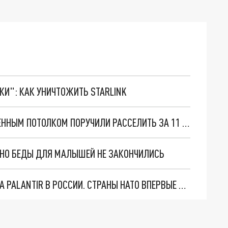
ТКИ": КАК УНИЧТОЖИТЬ STARLINK
В НОВОСИБИРСКЕ АВАРИЙНЫЙ ДОМ С ОБРУШЕННЫМ ПОТОЛКОМ ПОРУЧИЛИ РАССЕЛИТЬ ЗА 11 ЛЕТ
. НО БЕДЫ ДЛЯ МАЛЫШЕЙ НЕ ЗАКОНЧИЛИСЬ
"ОЧЕНЬ ПЛОХИЕ НОВОСТИ": БОЛЬШАЯ ОШИБКА PALANTIR В РОССИИ. СТРАНЫ НАТО ВПЕРВЫЕ ЗА СВО ОСТАНОВИЛИ ПОСТАВКИ ОРУЖИЯ. ВСУ ТЕРЯЮТ ПРИГРАНИЧЬЕ?