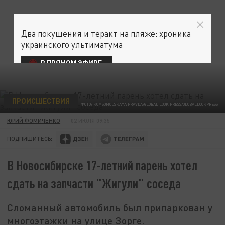
Два покушения и теракт на пляже: хроника
украинского ультиматума
В ПРЯМОМ ЭФИРЕ:
ПРОИСШЕСТВИЯ
ФОТО: KOMSOMOLSKAYA PRAVDA/GLOBAL LOOK PRESS/GLOBALLOOKPRESS
ЮРИЙ ФОМИЧЕНКО
02 ИЮЛЯ 09:35
ПОДПИШИТЕСЬ:
В Новосибирске 17-летний парень хотел
сдать на запчасти "Жигули" соседа
Сломанный автомобиль был припаркован у
многоэтажки на улице Зорге.