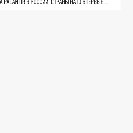
"ОЧЕНЬ ПЛОХИЕ НОВОСТИ": БОЛЬШАЯ ОШИБКА PALANTIR В РОССИИ. СТРАНЫ НАТО ВПЕРВЫЕ ЗА СВО ОСТАНОВИЛИ ПОСТАВКИ ОРУЖИЯ. ВСУ ТЕРЯЮТ ПРИГРАНИЧЬЕ?