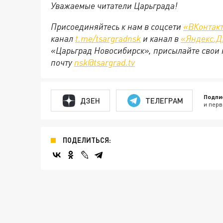
Уважаемые читатели Царьграда!
Присоединяйтесь к нам в соцсети
«ВКонтак
канал
t.me/tsargradnsk
и канал в
«Яндекс.Д
«Царьград Новосибирск», присылайте свои 
почту
nsk@tsargrad.tv
Подпи
ДЗЕН
ТЕЛЕГРАМ
и перв
ПОДЕЛИТЬСЯ: