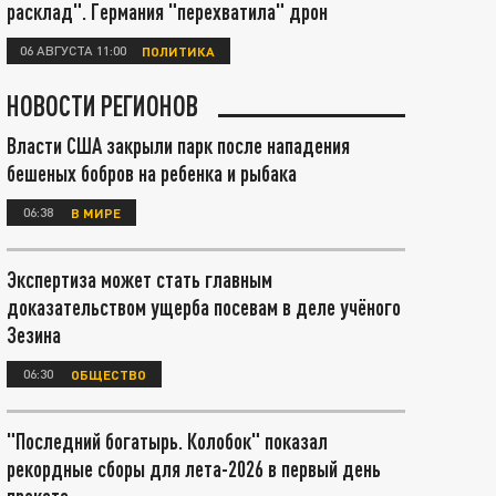
расклад". Германия "перехватила" дрон
06 АВГУСТА 11:00
ПОЛИТИКА
НОВОСТИ РЕГИОНОВ
Власти США закрыли парк после нападения
бешеных бобров на ребенка и рыбака
06:38
В МИРЕ
Экспертиза может стать главным
доказательством ущерба посевам в деле учёного
Зезина
06:30
ОБЩЕСТВО
"Последний богатырь. Колобок" показал
рекордные сборы для лета-2026 в первый день