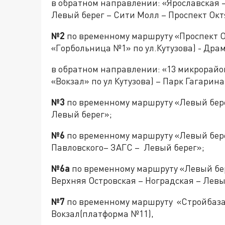
в обратном направлении: «Ярославская 
Левый берег – Сити Молл – Проспект Окт
№2
по временному маршруту «Проспект О
«Горбольница №1» по ул.Кутузова) - Дра
в обратном направлении: «13 микрорайон
«Вокзал» по ул Кутузова) – Парк Гагарин
№3
по временному маршруту «Левый бере
Левый берег»;
№6
по временному маршруту «Левый бере
Павловского– ЗАГС – Левый берег»;
№6а
по временному маршруту «Левый бер
Верхняя Островская – Ноградская – Левы
№7
по временному маршруту «Стройбаза
Вокзал(платформа №11),