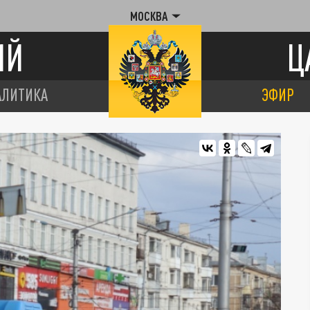
МОСКВА
ИЙ
Ц
АЛИТИКА
ЭФИР