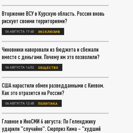
Вторжение ВСУ в Курскую область. Россия вновь
рискует своими территориями?
06 АВГУСТА 17:40
ЭКСКЛЮЗИВ
Чиновники наворовали из бюджета и сбежали
вместе с деньгами. Почему им это позволили?
06 АВГУСТА 14:52
ОБЩЕСТВО
США нарастили обмен разведданными с Киевом.
Как это отразится на России?
06 АВГУСТА 12:48
ПОЛИТИКА
Главное в ИноСМИ 6 августа: По Геленджику
ударили "случайно". Сюрприз Кима – "худший