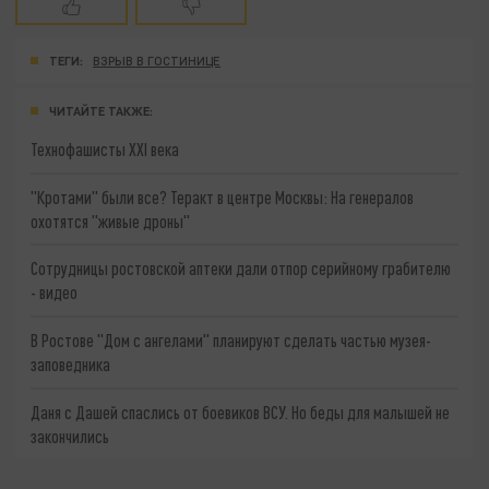
ТЕГИ:
ВЗРЫВ В ГОСТИНИЦЕ
ЧИТАЙТЕ ТАКЖЕ:
Технофашисты XXI века
"Кротами" были все? Теракт в центре Москвы: На генералов
охотятся "живые дроны"
Сотрудницы ростовской аптеки дали отпор серийному грабителю
- видео
В Ростове "Дом с ангелами" планируют сделать частью музея-
заповедника
Даня с Дашей спаслись от боевиков ВСУ. Но беды для малышей не
закончились