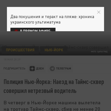
Два покушения и теракт на пляже: хроника
украинского ультиматума
В ПРЯМОМ ЭФИРЕ:
ПРОИСШЕСТВИЯ
НЬЮ-ЙОРК
ФОТО: ЦАРЬГРАД
18 МАЯ 20:39
ПОДПИШИТЕСЬ:
Полиция Нью-Йорка: Наезд на Таймс-сквер
совершил нетрезвый водитель
В четверг в Нью-Йорке машина вылетела
на тротуар Таймс-сквер, сбив не менее 20