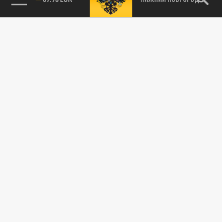
115093, г. Москва, переулок Партийный,
д.1, к.57, стр.3, эт.1, пом.I, ком.45
Тел.:
+7 (495) 374-77-73
info@tsargrad.tv
Адрес для пресс-релизов
press@tsargrad.tv
Средство массовой информации сетевое издание