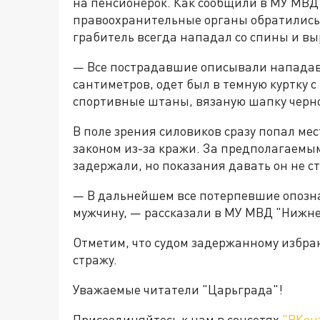
на пенсионерок. Как сообщили в МУ МВД 
правоохранительные органы обратились 
грабитель всегда нападал со спины и вы
— Все пострадавшие описывали нападавш
сантиметров, одет был в темную куртку 
спортивные штаны, вязаную шапку черно
В поле зрения силовиков сразу попал ме
законом из-за кражи. За предполагаемым
задержали, но показания давать он не ст
— В дальнейшем все потерпевшие опозн
мужчину, — рассказали в МУ МВД "Нижне
Отметим, что судом задержанному избра
стражу.
Уважаемые читатели "Царьграда"!
Присоединяйтесь к нам в соцсетях
"ВКон