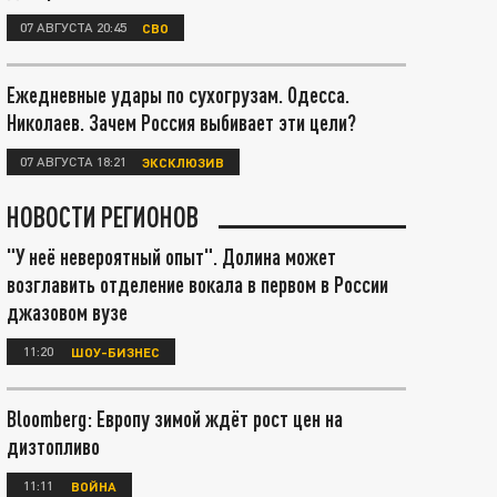
07 АВГУСТА 20:45
СВО
Ежедневные удары по сухогрузам. Одесса.
Николаев. Зачем Россия выбивает эти цели?
07 АВГУСТА 18:21
ЭКСКЛЮЗИВ
НОВОСТИ РЕГИОНОВ
"У неё невероятный опыт". Долина может
возглавить отделение вокала в первом в России
джазовом вузе
11:20
ШОУ-БИЗНЕС
Bloomberg: Европу зимой ждёт рост цен на
дизтопливо
11:11
ВОЙНА