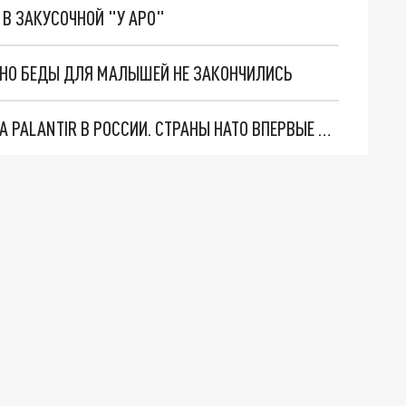
В ЗАКУСОЧНОЙ "У АРО"
. НО БЕДЫ ДЛЯ МАЛЫШЕЙ НЕ ЗАКОНЧИЛИСЬ
"ОЧЕНЬ ПЛОХИЕ НОВОСТИ": БОЛЬШАЯ ОШИБКА PALANTIR В РОССИИ. СТРАНЫ НАТО ВПЕРВЫЕ ЗА СВО ОСТАНОВИЛИ ПОСТАВКИ ОРУЖИЯ. ВСУ ТЕРЯЮТ ПРИГРАНИЧЬЕ?