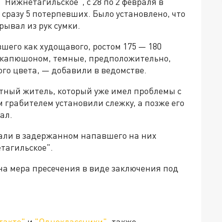
"Нижнетагильское", с 28 по 2 февраля в
сразу 5 потерпевших. Было установлено, что
рывал из рук сумки.
его как худощавого, ростом 175 — 180
с капюшоном, темные, предположительно,
го цвета, — добавили в ведомстве.
стный житель, который уже имел проблемы с
 грабителем установили слежку, а позже его
ал.
али в задержанном напавшего на них
тагильское".
на мера пресечения в виде заключения под
такте"
и
"Одноклассники"
, также