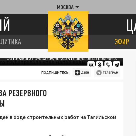
МОСКВА
ИЙ
Ц
АЛИТИКА
ЭФИР
ФОТО: NIKOLAY GYNGAZOV/RUSSIAN LOOK/GLOBALLOOKPRESS
ПОДПИШИТЕСЬ:
ВА РЕЗЕРВНОГО
ДЫ
ден в ходе строительных работ на Тагильском