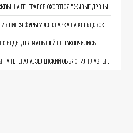
ОСКВЫ: НА ГЕНЕРАЛОВ ОХОТЯТСЯ "ЖИВЫЕ ДРОНЫ"
ВОДИТЕЛЕЙ ЕКАТЕРИНБУРГА ВОЗМУТИЛИ СКОПИВШИЕСЯ ФУРЫ У ЛОГОПАРКА НА КОЛЬЦОВСКОМ ТРАКТЕ
. НО БЕДЫ ДЛЯ МАЛЫШЕЙ НЕ ЗАКОНЧИЛИСЬ
"МЫ ВАС ЗАСТАВИМ": ЖУТКИЕ ДЕТАЛИ ОХОТЫ НА ГЕНЕРАЛА. ЗЕЛЕНСКИЙ ОБЪЯСНИЛ ГЛАВНЫЙ СМЫСЛ ТЕРАКТА В ЦЕНТРЕ МОСКВЫ