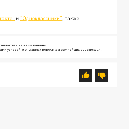
такте"
и
"Одноклассники"
, также
.
сывайтесь на наши каналы
ыми узнавайте о главных новостях и важнейших событиях дня.