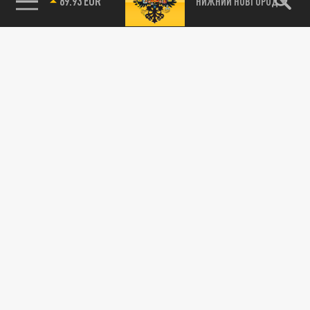
89.93 EUR
НИЖНИЙ НОВГОРОД
115093, г. Москва, переулок Партийный,
д.1, к.57, стр.3, эт.1, пом.I, ком.45
Тел.:
+7 (495) 374-77-73
info@tsargrad.tv
Адрес для пресс-релизов
press@tsargrad.tv
Средство массовой информации сетевое издание