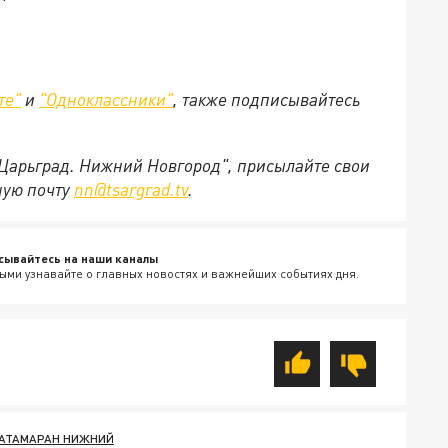
те"
и
"Одноклассники"
,
также подписывайтесь
"Царьград. Нижний Новгород", присылайте свои
ную почту
nn@tsargrad.tv
.
сывайтесь на наши каналы
ыми узнавайте о главных новостях и важнейших событиях дня.
АТАМАРАН НИЖНИЙ