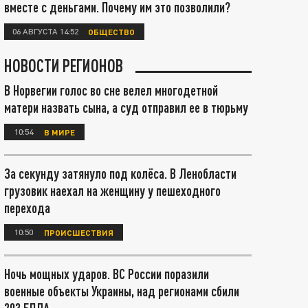
вместе с деньгами. Почему им это позволили?
06 АВГУСТА 14:52
ОБЩЕСТВО
НОВОСТИ РЕГИОНОВ
В Норвегии голос во сне велел многодетной
матери назвать сына, а суд отправил ее в тюрьму
10:54
В МИРЕ
За секунду затянуло под колёса. В Ленобласти
грузовик наехал на женщину у пешеходного
перехода
10:50
ПРОИСШЕСТВИЯ
Ночь мощных ударов. ВС России поразили
военные объекты Украины, над регионами сбили