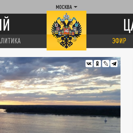
МОСКВА
ИЙ
Ц
АЛИТИКА
ЭФИР