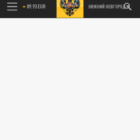
89.93 EUR
НИЖНИЙ НОВГОРОД
115093, г. Москва, переулок Партийный,
д.1, к.57, стр.3, эт.1, пом.I, ком.45
Тел.:
+7 (495) 374-77-73
info@tsargrad.tv
Адрес для пресс-релизов
press@tsargrad.tv